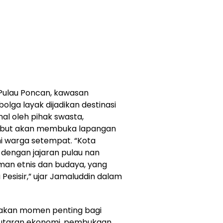
 Pulau Poncan, kawasan
olga layak dijadikan destinasi
nal oleh pihak swasta,
ebut akan membuka lapangan
i warga setempat. “Kota
 dengan jajaran pulau nan
man etnis dan budaya, yang
esisir,” ujar Jamaluddin dalam
pakan momen penting bagi
putaran ekonomi, pembukaan