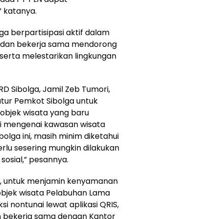
” katanya.
a berpartisipasi aktif dalam
, dan bekerja sama mendorong
serta melestarikan lingkungan
.
D Sibolga, Jamil Zeb Tumori,
ur Pemkot Sibolga untuk
jek wisata yang baru
asi mengenai kawasan wisata
olga ini, masih minim diketahui
rlu sesering mungkin dilakukan
sosial,” pesannya.
n, untuk menjamin kenyamanan
objek wisata Pelabuhan Lama
si nontunai lewat aplikasi QRIS,
n bekerja sama dengan Kantor