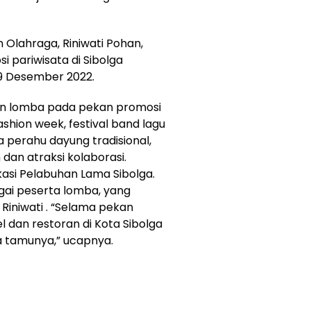
 Olahraga, Riniwati Pohan,
 pariwisata di Sibolga
9 Desember 2022.
an lomba pada pekan promosi
fashion week, festival band lagu
a perahu dayung tradisional,
dan atraksi kolaborasi.
okasi Pelabuhan Lama Sibolga.
ai peserta lomba, yang
 Riniwati . “Selama pekan
el dan restoran di Kota Sibolga
a tamunya,” ucapnya.