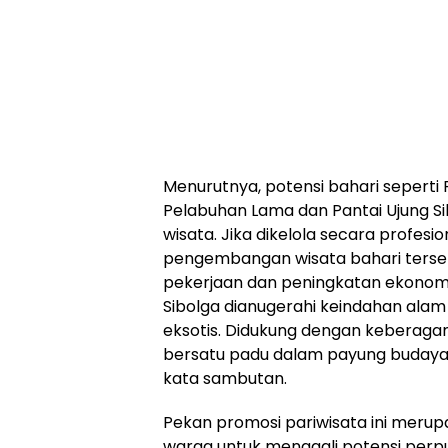
Menurutnya, potensi bahari seperti
Pelabuhan Lama dan Pantai Ujung Sib
wisata. Jika dikelola secara profesio
pengembangan wisata bahari ters
pekerjaan dan peningkatan ekonom
Sibolga dianugerahi keindahan alam
eksotis. Didukung dengan keberaga
bersatu padu dalam payung budaya P
kata sambutan.
Pekan promosi pariwisata ini meru
warga untuk menggali potensi per