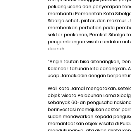
peluang usaha dan penyerapan ten
membantu Pemerintah Kota Sibolga 
Sibolga sehat, pintar, dan makmur.
memberikan perhatian pada pemban
sektor perikanan, Pemkot Sibolga f
pengembangan wisata andalan unt
daerah.
“Angin taufan bisa ditenangkan, De
Kalender tahunan kita canangkan, 
ucap Jamaluddin dengan berpantun
Wali Kota Jamal mengatakan, sete
objek wisata Pelabuhan Lama Sibolg
sebanyak 60-an pengusaha nasiona
berinvestasi memajukan sektor pariw
sudah menawarkan kepada pengusa
memanfaatkan objek wisata di Pulau
mendukungnya, kita akan minta kep