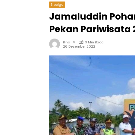
Sibolga
Jamaluddin Poha
Pekan Pariwisata 
Bina TV
3 Min Baca
26 Desember 2022