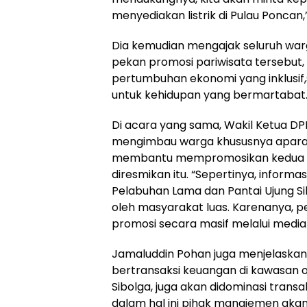
menyediakan listrik di Pulau Poncan,
Dia kemudian mengajak seluruh warg
pekan promosi pariwisata tersebut
pertumbuhan ekonomi yang inklusif,
untuk kehidupan yang bermartabat
Di acara yang sama, Wakil Ketua DPR
mengimbau warga khususnya aparat
membantu mempromosikan kedua ob
diresmikan itu. “Sepertinya, inform
Pelabuhan Lama dan Pantai Ujung Sib
oleh masyarakat luas. Karenanya, pe
promosi secara masif melalui media 
Jamaluddin Pohan juga menjelaska
bertransaksi keuangan di kawasan 
Sibolga, juga akan didominasi transak
dalam hal ini pihak manajemen aka