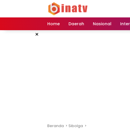
Langsung
ke
konten
Home
Daerah
Nasional
Inte
×
Beranda
Sibolga