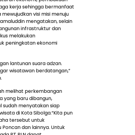
aga kerja sehingga bermanfaat
mewujudkan visi misi menuju
 Jamaluddin mengatakan, selain
gunan infrastruktur dan
okus melakukan
uk peningkatan ekonomi
ngan lantunan suara adzan.
Agar wisatawan berdatangan,”
.
lah melihat perkembangan
a yang baru dibangun,
l sudah menyatakan siap
isata di Kota Sibolga.“Kita pun
ha tersebut untuk
 Poncan dan lainnya. Untuk
ada PT PLN dapat