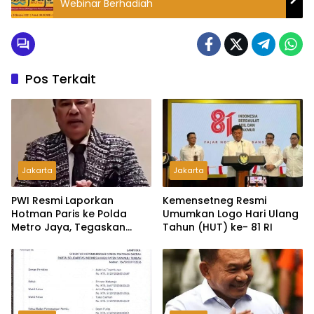
Webinar Berhadiah
Pos Terkait
Jakarta
Jakarta
PWI Resmi Laporkan
Kemensetneg Resmi
Hotman Paris ke Polda
Umumkan Logo Hari Ulang
Metro Jaya, Tegaskan
Tahun (HUT) ke- 81 RI
Komitmen Melindungi
Martabat Wartawan