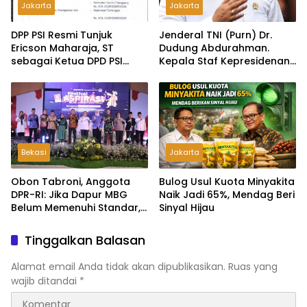
Jakarta
Jakarta
DPP PSI Resmi Tunjuk
Jenderal TNI (Purn) Dr.
Ericson Maharaja, ST
Dudung Abdurahman.
sebagai Ketua DPD PSI
Kepala Staf Kepresidenan
Tapanuli Tengah
Ultimatum Pelaksanaan
MBG: Tak Sesuai Aturan di
Lapangan, Akan Dibabat
Bekasi
Jakarta
Obon Tabroni, Anggota
Bulog Usul Kuota Minyakita
DPR-RI: Jika Dapur MBG
Naik Jadi 65%, Mendag Beri
Belum Memenuhi Standar,
Sinyal Hijau
Segera Laporkan dan Akan
Ditutup
Tinggalkan Balasan
Alamat email Anda tidak akan dipublikasikan.
Ruas yang
wajib ditandai
*