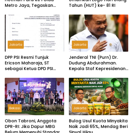
Metro Jaya, Tegaskan
Tahun (HUT) ke- 81 RI
Komitmen Melindungi
Martabat Wartawan
Jakarta
Jakarta
DPP PSI Resmi Tunjuk
Jenderal TNI (Purn) Dr.
Ericson Maharaja, ST
Dudung Abdurahman.
sebagai Ketua DPD PSI
Kepala Staf Kepresidenan
Tapanuli Tengah
Ultimatum Pelaksanaan
MBG: Tak Sesuai Aturan di
Lapangan, Akan Dibabat
Bekasi
Jakarta
Obon Tabroni, Anggota
Bulog Usul Kuota Minyakita
DPR-RI: Jika Dapur MBG
Naik Jadi 65%, Mendag Beri
Belum Memenuhi Standar,
Sinyal Hijau