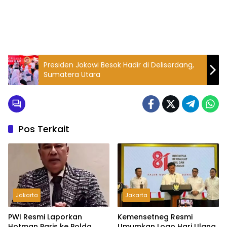
Presiden Jokowi Besok Hadir di Deliserdang,
Sumatera Utara
Pos Terkait
Jakarta
Jakarta
PWI Resmi Laporkan
Kemensetneg Resmi
Hotman Paris ke Polda
Umumkan Logo Hari Ulang