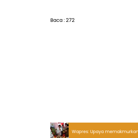
Baca :
272
Wapres: Upaya memakmurkan 