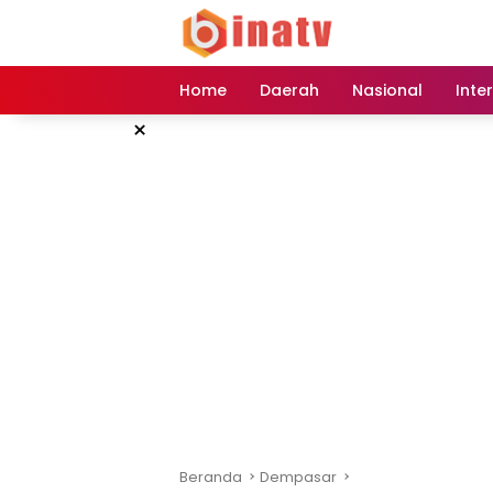
Langsung
ke
konten
Home
Daerah
Nasional
Inte
×
Beranda
Dempasar