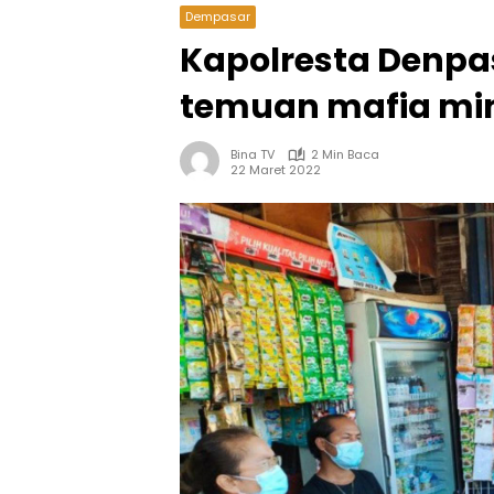
Dempasar
Kapolresta Denpa
temuan mafia mi
Bina TV
2 Min Baca
22 Maret 2022