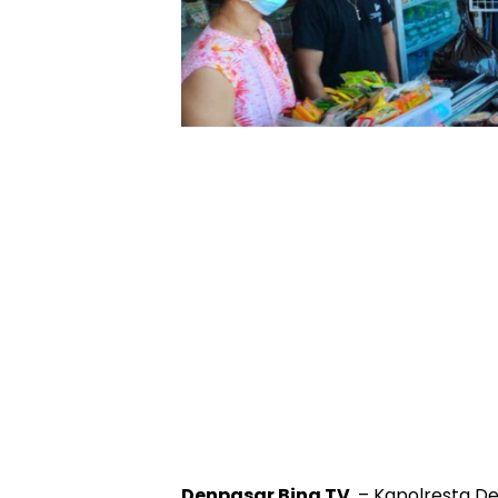
Denpasar Bina TV
, – Kapolresta 