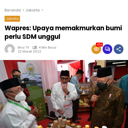
Beranda
Jakarta
Jakarta
Wapres: Upaya memakmurkan bumi
perlu SDM unggul
454
Bina TV
4 Min Baca
22 Maret 2022