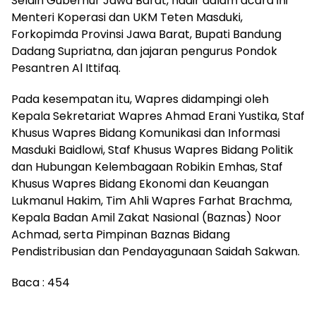
Selain Gubernur Jawa Barat, hadir dalam acara ini
Menteri Koperasi dan UKM Teten Masduki,
Forkopimda Provinsi Jawa Barat, Bupati Bandung
Dadang Supriatna, dan jajaran pengurus Pondok
Pesantren Al Ittifaq.
Pada kesempatan itu, Wapres didampingi oleh
Kepala Sekretariat Wapres Ahmad Erani Yustika, Staf
Khusus Wapres Bidang Komunikasi dan Informasi
Masduki Baidlowi, Staf Khusus Wapres Bidang Politik
dan Hubungan Kelembagaan Robikin Emhas, Staf
Khusus Wapres Bidang Ekonomi dan Keuangan
Lukmanul Hakim, Tim Ahli Wapres Farhat Brachma,
Kepala Badan Amil Zakat Nasional (Baznas) Noor
Achmad, serta Pimpinan Baznas Bidang
Pendistribusian dan Pendayagunaan Saidah Sakwan.
Baca :
454