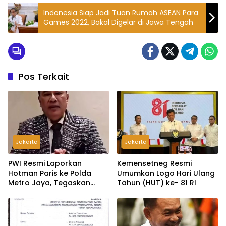
Indonesia Siap Jadi Tuan Rumah ASEAN Para
Games 2022, Bakal Digelar di Jawa Tengah
Pos Terkait
Jakarta
Jakarta
PWI Resmi Laporkan
Kemensetneg Resmi
Hotman Paris ke Polda
Umumkan Logo Hari Ulang
Metro Jaya, Tegaskan
Tahun (HUT) ke- 81 RI
Komitmen Melindungi
Martabat Wartawan