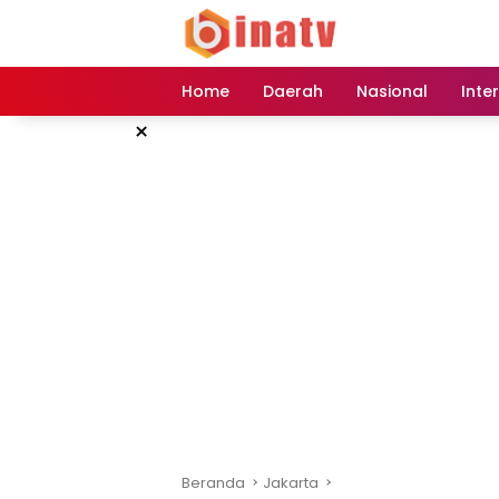
Langsung
ke
konten
Home
Daerah
Nasional
Inte
×
Beranda
Jakarta