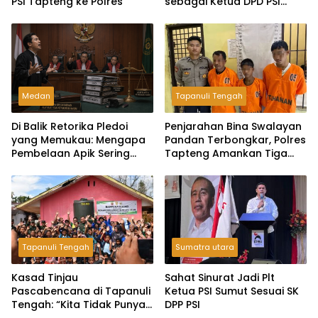
PSI Tapteng ke Polres
sebagai Ketua DPD PSI
Tapanuli Tengah
Medan
Tapanuli Tengah
Di Balik Retorika Pledoi
Penjarahan Bina Swalayan
yang Memukau: Mengapa
Pandan Terbongkar, Polres
Pembelaan Apik Sering
Tapteng Amankan Tiga
Gagal di Hadapan Hakim?
Pelaku
Tapanuli Tengah
Sumatra utara
Kasad Tinjau
Sahat Sinurat Jadi Plt
Pascabencana di Tapanuli
Ketua PSI Sumut Sesuai SK
Tengah: “Kita Tidak Punya
DPP PSI