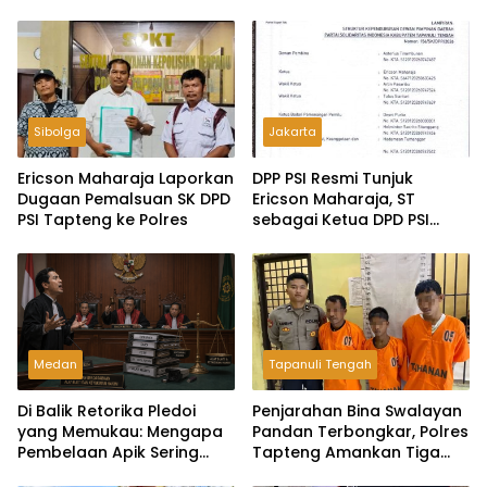
Sibolga
Jakarta
Ericson Maharaja Laporkan
DPP PSI Resmi Tunjuk
Dugaan Pemalsuan SK DPD
Ericson Maharaja, ST
PSI Tapteng ke Polres
sebagai Ketua DPD PSI
Tapanuli Tengah
Medan
Tapanuli Tengah
Di Balik Retorika Pledoi
Penjarahan Bina Swalayan
yang Memukau: Mengapa
Pandan Terbongkar, Polres
Pembelaan Apik Sering
Tapteng Amankan Tiga
Gagal di Hadapan Hakim?
Pelaku