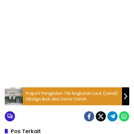
Prajurit Pangkalan TNI Angkatan Laut (Lanal)
Sibolga ikuti aksi Donor Darah
Pos Terkait