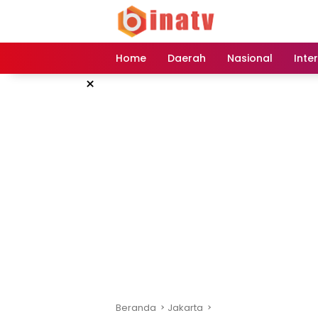
Langsung
ke
konten
Home
Daerah
Nasional
Inte
×
Beranda
Jakarta