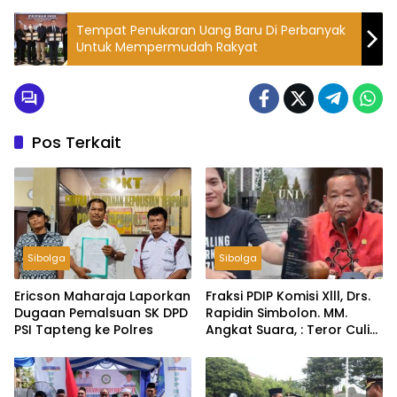
Tempat Penukaran Uang Baru Di Perbanyak
Untuk Mempermudah Rakyat
Pos Terkait
Sibolga
Sibolga
Ericson Maharaja Laporkan
Fraksi PDIP Komisi Xlll, Drs.
Dugaan Pemalsuan SK DPD
Rapidin Simbolon. MM.
PSI Tapteng ke Polres
Angkat Suara, : Teror Culik
Ketua BEM UGM, Negara
Harus Ungkap Tak Cukup
Hanya Klarifikasi