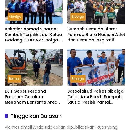
Sibolga
Sibolga
Bakhtiar Ahmad Sibarani
Sumpah Pemuda Blora:
Kembali Terpilih Jadi Ketua
Pemkab Blora Hadiahi Atlet
Gadang HIKKBAR Sibolga–
dan Pemuda Inspiratif
Tapteng
Bekasi
Sibolga
DLH Geber Perdana
Satpolairud Polres Sibolga
Program Gerakan
Gelar Aksi Bersih Sampah
Menanam Bersama Area
Laut di Pesisir Pantai
Sempadan Sungai Ex Bangli
Pendaratan Sarudik
Tinggalkan Balasan
Alamat email Anda tidak akan dipublikasikan.
Ruas yang