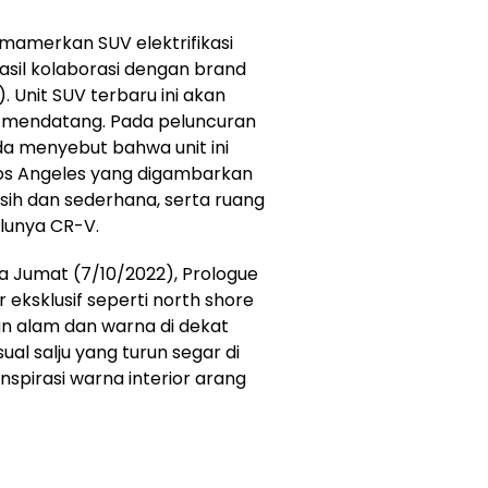
amerkan SUV elektrifikasi
asil kolaborasi dengan brand
 Unit SUV terbaru ini akan
4 mendatang. Pada peluncuran
da menyebut bahwa unit ini
 Los Angeles yang digambarkan
ih dan sederhana, serta ruang
ulunya CR-V.
da Jumat (7/10/2022), Prologue
 eksklusif seperti north shore
han alam dan warna di dekat
isual salju yang turun segar di
pirasi warna interior arang