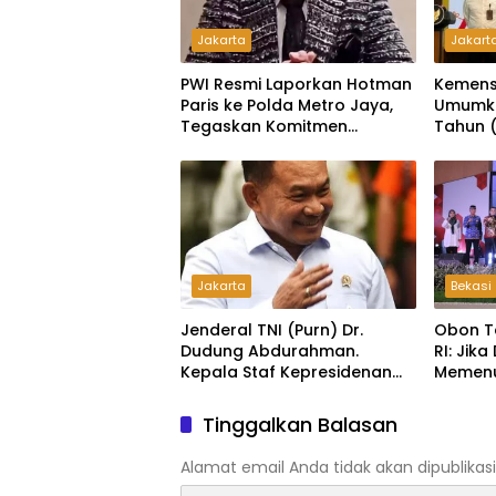
Jakarta
Jakart
PWI Resmi Laporkan Hotman
Kemens
Paris ke Polda Metro Jaya,
Umumka
Tegaskan Komitmen
Tahun (
Melindungi Martabat
Wartawan
Jakarta
Bekasi
Jenderal TNI (Purn) Dr.
Obon T
Dudung Abdurahman.
RI: Jik
Kepala Staf Kepresidenan
Memenu
Ultimatum Pelaksanaan
Lapork
MBG: Tak Sesuai Aturan di
Tinggalkan Balasan
Lapangan, Akan Dibabat
Alamat email Anda tidak akan dipublikasi