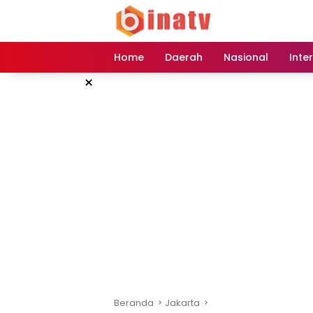
Langsung
ke
konten
Home
Daerah
Nasional
Inte
×
Beranda
Jakarta