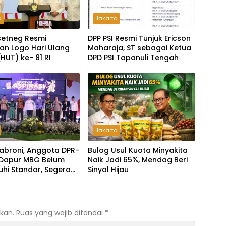
a
Jakarta
etneg Resmi
DPP PSI Resmi Tunjuk Ericson
n Logo Hari Ulang
Maharaja, ST sebagai Ketua
HUT) ke- 81 RI
DPD PSI Tapanuli Tengah
Jakarta
abroni, Anggota DPR-
Bulog Usul Kuota Minyakita
a Dapur MBG Belum
Naik Jadi 65%, Mendag Beri
hi Standar, Segera
Sinyal Hijau
an dan Akan Ditutup
kan.
Ruas yang wajib ditandai
*