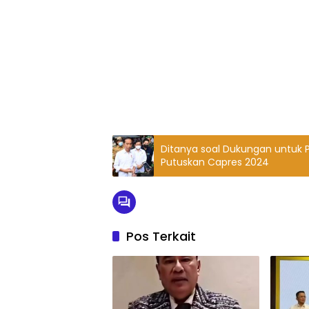
Ditanya soal Dukungan untuk 
Putuskan Capres 2024
Pos Terkait