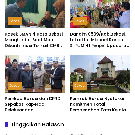
Bekasi
Bekasi
Kasek SMAN 4 Kota Bekasi
Dandim 0509/Kab.Bekasi,
Menghindar Saat Mau
Letkol Inf Michael Ronald,
Dikonfirmasi Terkait CMB
S.I.P., M.H.I.Pimpin Upacara
Jalur Domisili
Pembukaan TMMD ke-126
di Desa Wibawamulya
Bekasi
Bekasi
Pemkab Bekasi dan DPRD
Pemkab Bekasi Nyatakan
Sepakati Raperda
Komitmen Total
Pelaksanaan
Pembenahan Tata Kelola
Pertanggungjawaban
dan Transparansi Pasca-
APBD 2025, Perkuat
Hasil Audit BPK
Tinggalkan Balasan
Akuntabilitas Tata Kelola
Keuangan Daerah