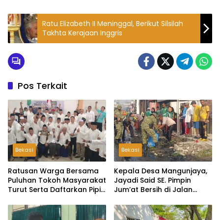
Ratu Elizabeth II Meninggal, Berikut Silsilah
Takhta Kerajaan Inggris
Pos Terkait
Bekasi
Bekasi
Ratusan Warga Bersama
Kepala Desa Mangunjaya,
Puluhan Tokoh Masyarakat
Jayadi Said SE. Pimpin
Turut Serta Daftarkan Pipit
Jum’at Bersih di Jalan
Sebagai Bakal Calon
Raya Tambun-Tambelang
Kepala Desa Lambangsari