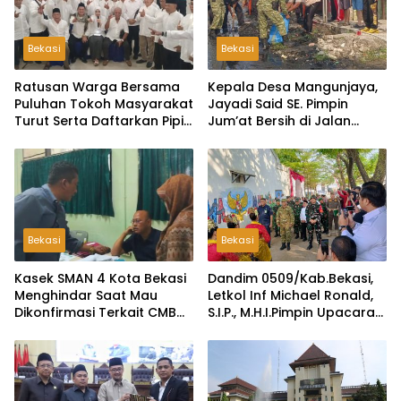
Bekasi
Bekasi
Ratusan Warga Bersama
Kepala Desa Mangunjaya,
Puluhan Tokoh Masyarakat
Jayadi Said SE. Pimpin
Turut Serta Daftarkan Pipit
Jum’at Bersih di Jalan
Sebagai Bakal Calon
Raya Tambun-Tambelang
Kepala Desa Lambangsari
Bekasi
Bekasi
Kasek SMAN 4 Kota Bekasi
Dandim 0509/Kab.Bekasi,
Menghindar Saat Mau
Letkol Inf Michael Ronald,
Dikonfirmasi Terkait CMB
S.I.P., M.H.I.Pimpin Upacara
Jalur Domisili
Pembukaan TMMD ke-126
di Desa Wibawamulya