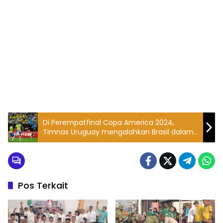
Di Perempatfinal Copa America 2024,
Timnas Uruguay mengalahkan Brasil dalam
adu penalti, sehingga La Celeste berhasil
melaju ke semifinal.
Pos Terkait