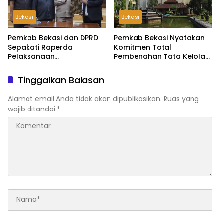
Bekasi
Bekasi
Pemkab Bekasi dan DPRD
Pemkab Bekasi Nyatakan
Sepakati Raperda
Komitmen Total
Pelaksanaan
Pembenahan Tata Kelola
Pertanggungjawaban
dan Transparansi Pasca-
APBD 2025, Perkuat
Hasil Audit BPK
Tinggalkan Balasan
Akuntabilitas Tata Kelola
Keuangan Daerah
Alamat email Anda tidak akan dipublikasikan.
Ruas yang
wajib ditandai
*