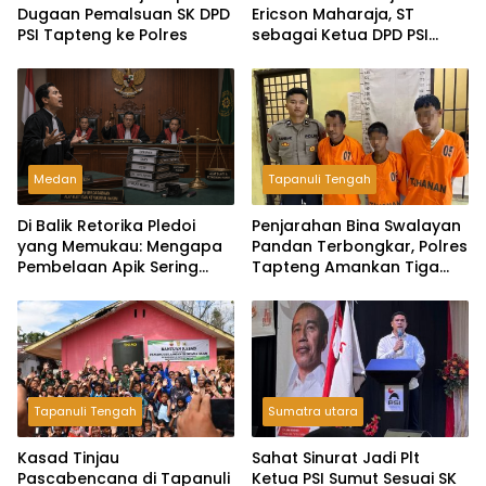
Dugaan Pemalsuan SK DPD
Ericson Maharaja, ST
PSI Tapteng ke Polres
sebagai Ketua DPD PSI
Tapanuli Tengah
Medan
Tapanuli Tengah
Di Balik Retorika Pledoi
Penjarahan Bina Swalayan
yang Memukau: Mengapa
Pandan Terbongkar, Polres
Pembelaan Apik Sering
Tapteng Amankan Tiga
Gagal di Hadapan Hakim?
Pelaku
Tapanuli Tengah
Sumatra utara
Kasad Tinjau
Sahat Sinurat Jadi Plt
Pascabencana di Tapanuli
Ketua PSI Sumut Sesuai SK