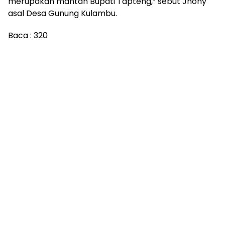
merupakan mantan Bupati Tapteng,” sebut Jhony
asal Desa Gunung Kulambu.
Baca :
320