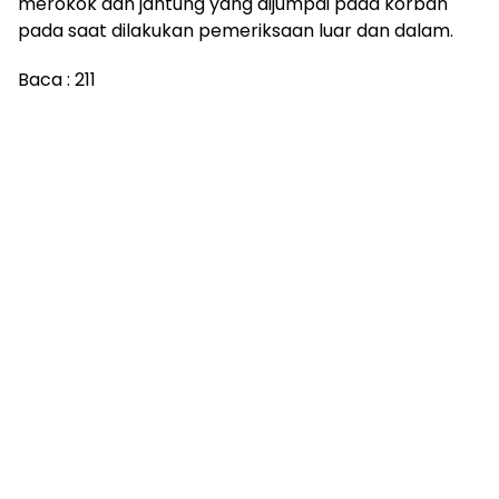
merokok dan jantung yang dijumpai pada korban
pada saat dilakukan pemeriksaan luar dan dalam.
Baca :
211