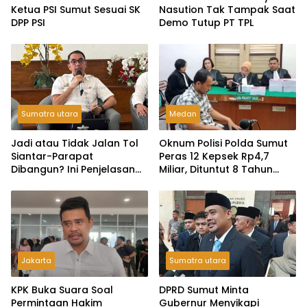
Ketua PSI Sumut Sesuai SK
Nasution Tak Tampak Saat
DPP PSI
Demo Tutup PT TPL
Sumatra utara
Medan
Jadi atau Tidak Jalan Tol
Oknum Polisi Polda Sumut
Siantar-Parapat
Peras 12 Kepsek Rp4,7
Dibangun? Ini Penjelasan
Miliar, Dituntut 8 Tahun
Pemprov Sumut”
penjara
Jakarta
Sumatra utara
KPK Buka Suara Soal
DPRD Sumut Minta
Permintaan Hakim
Gubernur Menyikapi