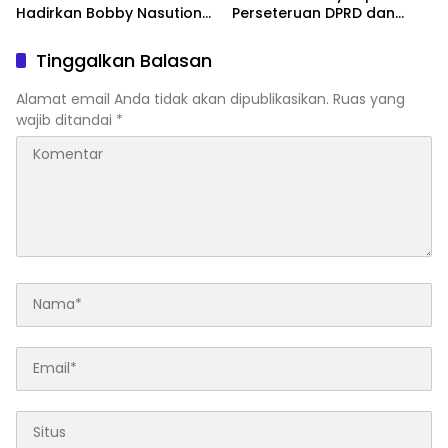
Hadirkan Bobby Nasution
Perseteruan DPRD dan
di Sidang Kasus Korupsi
Bupati Tapteng, Bobby :
Proyek Jalan Sumut
Nanti Kita Cari Solusinya
Tinggalkan Balasan
Alamat email Anda tidak akan dipublikasikan.
Ruas yang
wajib ditandai
*