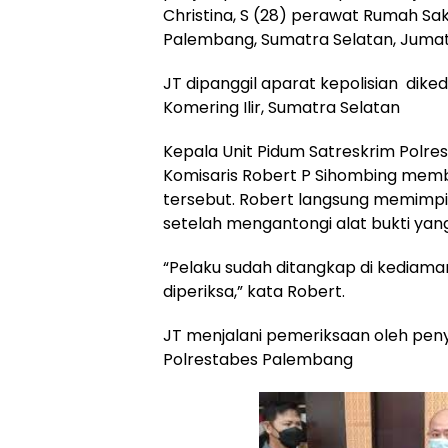
Christina, S (28) perawat Rumah Saki
Palembang, Sumatra Selatan, Jumat
JT dipanggil aparat kepolisian dik
Komering Ilir, Sumatra Selatan
Kepala Unit Pidum Satreskrim Polr
Komisaris Robert P Sihombing me
tersebut. Robert langsung memimp
setelah mengantongi alat bukti yan
“Pelaku sudah ditangkap di kediam
diperiksa,” kata Robert.
JT menjalani pemeriksaan oleh pen
Polrestabes Palembang