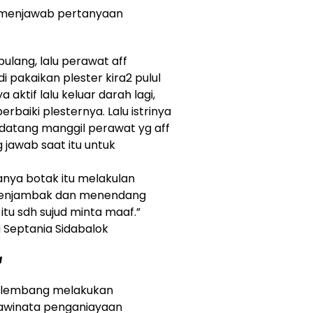
ia menjawab pertanyaan
ulang, lalu perawat aff
i pakaikan plester kira2 pulul
 aktif lalu keluar darah lagi,
rbaiki plesternya. Lalu istrinya
datang manggil perawat yg aff
 jawab saat itu untuk
anya botak itu melakulan
 menjambak dan menendang
itu sdh sujud minta maaf.”
 Septania Sidabalok
a
Palembang melakukan
awinata penganiayaan