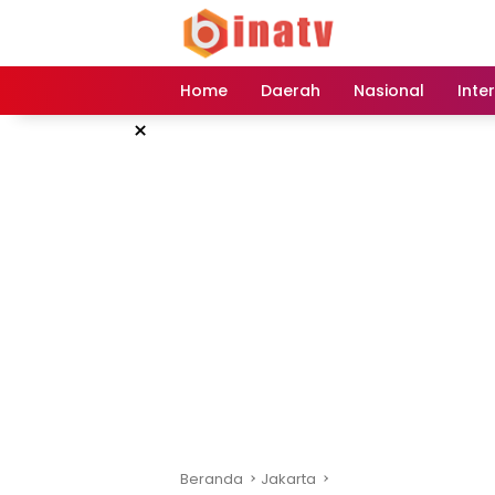
Langsung
ke
konten
Home
Daerah
Nasional
Inte
×
Beranda
Jakarta