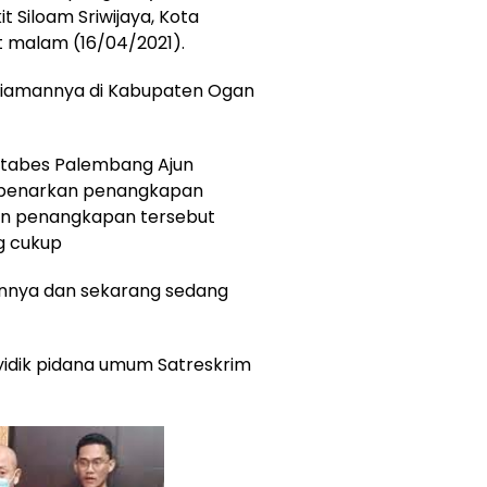
t Siloam Sriwijaya, Kota
 malam (16/04/2021).
ediamannya di Kabupaten Ogan
estabes Palembang Ajun
mbenarkan penangkapan
in penangkapan tersebut
g cukup
annya dan sekarang sedang
yidik pidana umum Satreskrim