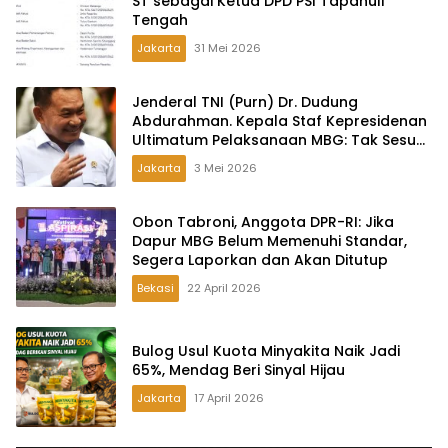
ST sebagai Ketua DPD PSI Tapanuli
Tengah
Jakarta
31 Mei 2026
Jenderal TNI (Purn) Dr. Dudung
Abdurahman. Kepala Staf Kepresidenan
Ultimatum Pelaksanaan MBG: Tak Sesuai
Aturan di Lapangan, Akan Dibabat
Jakarta
3 Mei 2026
Obon Tabroni, Anggota DPR-RI: Jika
Dapur MBG Belum Memenuhi Standar,
Segera Laporkan dan Akan Ditutup
Bekasi
22 April 2026
Bulog Usul Kuota Minyakita Naik Jadi
65%, Mendag Beri Sinyal Hijau
Jakarta
17 April 2026