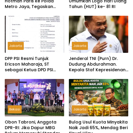
Hotman Paris ke Polda
Umumkan Logo Hari Ulang
Metro Jaya, Tegaskan
Tahun (HUT) ke- 81 RI
Komitmen Melindungi
Martabat Wartawan
Jakarta
Jakarta
DPP PSI Resmi Tunjuk
Jenderal TNI (Purn) Dr.
Ericson Maharaja, ST
Dudung Abdurahman.
sebagai Ketua DPD PSI
Kepala Staf Kepresidenan
Tapanuli Tengah
Ultimatum Pelaksanaan
MBG: Tak Sesuai Aturan di
Lapangan, Akan Dibabat
Bekasi
Jakarta
Obon Tabroni, Anggota
Bulog Usul Kuota Minyakita
DPR-RI: Jika Dapur MBG
Naik Jadi 65%, Mendag Beri