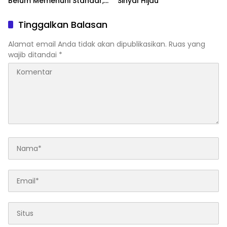
Belum Memenuhi Standar,
Sinyal Hijau
Segera Laporkan dan Akan
Ditutup
Tinggalkan Balasan
Alamat email Anda tidak akan dipublikasikan.
Ruas yang
wajib ditandai
*