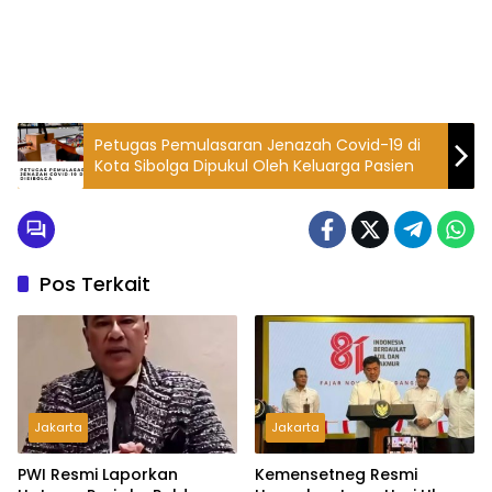
Petugas Pemulasaran Jenazah Covid-19 di
Kota Sibolga Dipukul Oleh Keluarga Pasien
Pos Terkait
Jakarta
Jakarta
PWI Resmi Laporkan
Kemensetneg Resmi