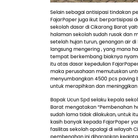
Selain sebagai antisipasi tindakan
FajarPaper juga ikut berpartisipa
sekolah dasar di Cikarang Barat yait
halaman sekolah sudah rusak dan mu
setelah hujan turun, genangan air d
langsung mengering , yang mana hal 
tempat berkembang biaknya nyamuk
itu atas dasar kepedulian FajarPape
maka perusahaan memutuskan untuk
menyumbangkan 4500 pcs paving b
untuk merapihkan dan meninggikan 
Bapak Ucun Spd selaku kepala sekol
Barat mengatakan “Pembenahan h
sudah lama tidak dilakukan, untuk 
kasih banyak kepada FajarPaper y
fasilitas sekolah apalagi di wilayah
pembenahan ini diharapkan kegiata