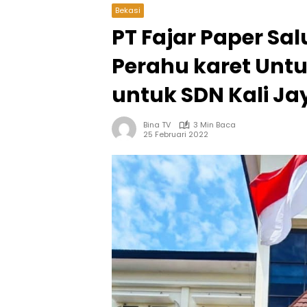
Bekasi
PT Fajar Paper Sa
Perahu karet Untu
untuk SDN Kali Ja
Bina TV
3 Min Baca
25 Februari 2022