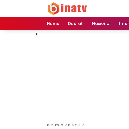
Langsung
ke
konten
Home
Daerah
Nasional
Inte
×
Beranda
Bekasi