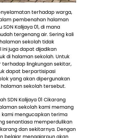
 penyelamatan terhadap warga,
si dalam pembenahan halaman
u SDN Kalijaya 01, di mana
dah tergenang air. Sering kali
i halaman sekolah tidak
ini juga dapat dijadikan
 di halaman sekolah. Untuk
r terhadap lingkungan sekitar,
 dapat berpartisipasi
lok yang akan dipergunakan
halaman sekolah tersebut.
ah SDN Kalijaya 01 Cikarang
alaman sekolah kami memang
itu kami mengucapkan terima
ang senantiasa memperdulikan
 Cikarang dan sekitarnya. Dengan
n belajar mengajarpun akan