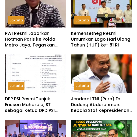
Jakarta
Jakarta
PWI Resmi Laporkan
Kemensetneg Resmi
Hotman Paris ke Polda
Umumkan Logo Hari Ulang
Metro Jaya, Tegaskan
Tahun (HUT) ke- 81 RI
Komitmen Melindungi
Martabat Wartawan
Jakarta
Jakarta
DPP PSI Resmi Tunjuk
Jenderal TNI (Purn) Dr.
Ericson Maharaja, ST
Dudung Abdurahman.
sebagai Ketua DPD PSI
Kepala Staf Kepresidenan
Tapanuli Tengah
Ultimatum Pelaksanaan
MBG: Tak Sesuai Aturan di
Lapangan, Akan Dibabat