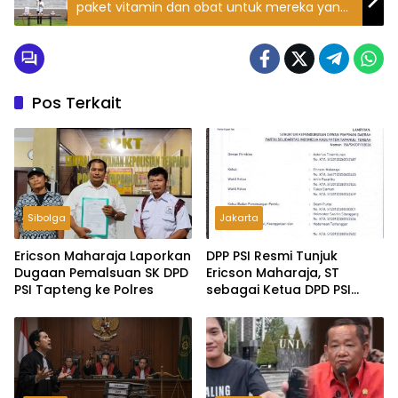
paket vitamin dan obat untuk mereka yang
positif Covid-19 dan menjalani isolasi
mandiri
Pos Terkait
Sibolga
Jakarta
Ericson Maharaja Laporkan
DPP PSI Resmi Tunjuk
Dugaan Pemalsuan SK DPD
Ericson Maharaja, ST
PSI Tapteng ke Polres
sebagai Ketua DPD PSI
Tapanuli Tengah