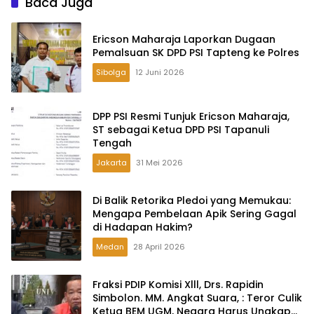
Baca Juga
Ericson Maharaja Laporkan Dugaan
Pemalsuan SK DPD PSI Tapteng ke Polres
Sibolga
12 Juni 2026
DPP PSI Resmi Tunjuk Ericson Maharaja,
ST sebagai Ketua DPD PSI Tapanuli
Tengah
Jakarta
31 Mei 2026
Di Balik Retorika Pledoi yang Memukau:
Mengapa Pembelaan Apik Sering Gagal
di Hadapan Hakim?
Medan
28 April 2026
Fraksi PDIP Komisi Xlll, Drs. Rapidin
Simbolon. MM. Angkat Suara, : Teror Culik
Ketua BEM UGM, Negara Harus Ungkap