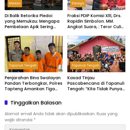
Medan
Sibolga
Di Balik Retorika Pledoi
Fraksi PDIP Komisi Xlll, Drs.
yang Memukau: Mengapa
Rapidin Simbolon. MM.
Pembelaan Apik Sering
Angkat Suara, : Teror Culik
Gagal di Hadapan Hakim?
Ketua BEM UGM, Negara
Harus Ungkap Tak Cukup
Hanya Klarifikasi
Tapanuli Tengah
Tapanuli Tengah
Penjarahan Bina Swalayan
Kasad Tinjau
Pandan Terbongkar, Polres
Pascabencana di Tapanuli
Tapteng Amankan Tiga
Tengah: “Kita Tidak Punya
Pelaku
Pilihan Selain Kerja Keras”
Tinggalkan Balasan
Alamat email Anda tidak akan dipublikasikan.
Ruas yang
wajib ditandai
*