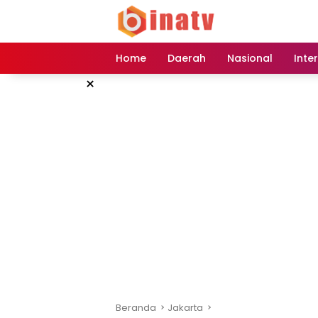
Langsung
ke
konten
Home
Daerah
Nasional
Inte
×
Beranda
Jakarta