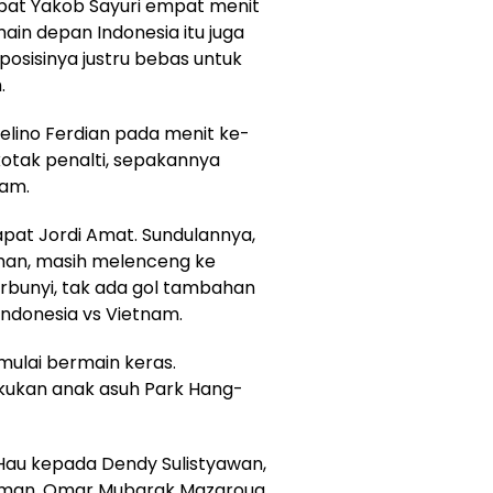
apat Yakob Sayuri empat menit
ain depan Indonesia itu juga
osisinya justru bebas untuk
.
lino Ferdian pada menit ke-
kotak penalti, sepakannya
Lam.
pat Jordi Amat. Sundulannya,
an, masih melenceng ke
berbunyi, tak ada gol tambahan
Indonesia vs Vietnam.
ulai bermain keras.
kukan anak asuh Park Hang-
Hau kepada Dendy Sulistyawan,
l Oman, Omar Mubarak Mazaroua