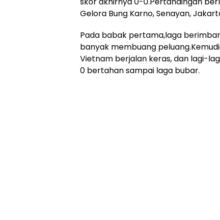
skor akhirnya 0-0.Pertandingan ber
Gelora Bung Karno, Senayan, Jakart
Pada babak pertama,laga berimbang
banyak membuang peluang.Kemudian
Vietnam berjalan keras, dan lagi-lag
0 bertahan sampai laga bubar.