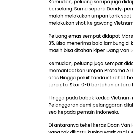
Kemudian, peluang serupa juga did
berselang. Sama seperti Dendy, pem
malah melakukan umpan tarik saat p
melakukan shot ke gawang Vietnam
Peluang emas sempat didapat Marse
35. Bisa menerima bola lambung di 
masih bisa ditahan kiper Dang Van 
Kemudian, peluang juga sempat dida
memanfaatkan umpan Pratama Arh
atas.Hingga peluit tanda istirahat 
tercipta. Skor 0-0 bertahan antara 
Hingga pada babak kedua Vietnam m
Pelanggaran demi pelanggaran dila
seo kepada pemain Indonesia.
Di antaranya tekel keras Doan Van 
yang tak dikartu kuning wasit asa