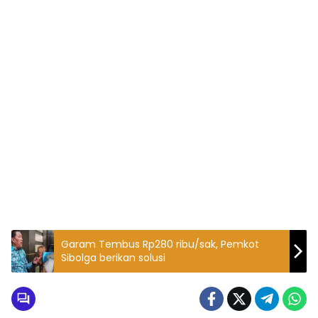
Garam Tembus Rp280 ribu/sak, Pemkot
Sibolga berikan solusi