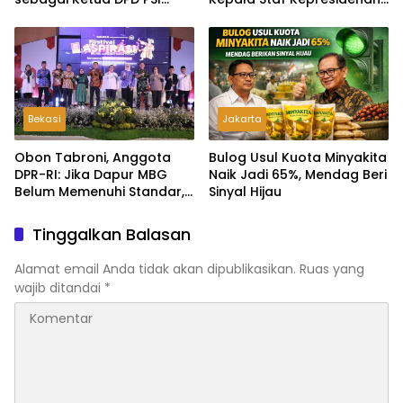
Tapanuli Tengah
Ultimatum Pelaksanaan
MBG: Tak Sesuai Aturan di
Lapangan, Akan Dibabat
Bekasi
Jakarta
Obon Tabroni, Anggota
Bulog Usul Kuota Minyakita
DPR-RI: Jika Dapur MBG
Naik Jadi 65%, Mendag Beri
Belum Memenuhi Standar,
Sinyal Hijau
Segera Laporkan dan Akan
Ditutup
Tinggalkan Balasan
Alamat email Anda tidak akan dipublikasikan.
Ruas yang
wajib ditandai
*