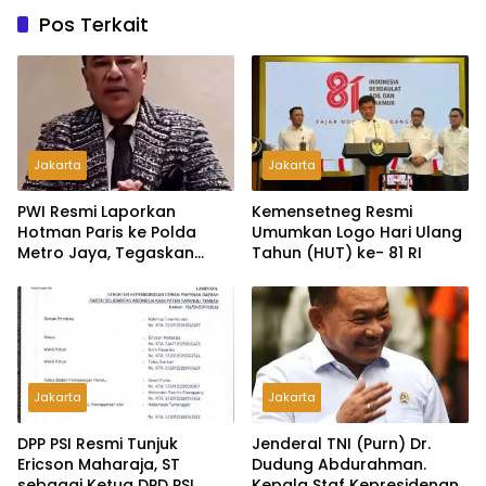
Pos Terkait
Jakarta
Jakarta
PWI Resmi Laporkan
Kemensetneg Resmi
Hotman Paris ke Polda
Umumkan Logo Hari Ulang
Metro Jaya, Tegaskan
Tahun (HUT) ke- 81 RI
Komitmen Melindungi
Martabat Wartawan
Jakarta
Jakarta
DPP PSI Resmi Tunjuk
Jenderal TNI (Purn) Dr.
Ericson Maharaja, ST
Dudung Abdurahman.
sebagai Ketua DPD PSI
Kepala Staf Kepresidenan