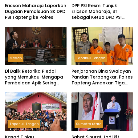
Ericson Maharaja Laporkan
DPP PSI Resmi Tunjuk
Dugaan Pemalsuan SK DPD
Ericson Maharaja, ST
PSI Tapteng ke Polres
sebagai Ketua DPD PSI
Tapanuli Tengah
Medan
Tapanuli Tengah
Di Balik Retorika Pledoi
Penjarahan Bina Swalayan
yang Memukau: Mengapa
Pandan Terbongkar, Polres
Pembelaan Apik Sering
Tapteng Amankan Tiga
Gagal di Hadapan Hakim?
Pelaku
Tapanuli Tengah
Sumatra utara
Kasad Tinjau
Sahat Sinurat Jadi Plt