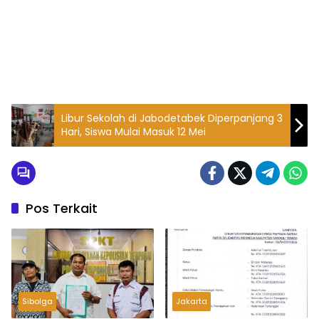
Libur Sekolah di Jabodetabek Diperpanjang 3
Hari, Siswa Mulai Masuk 12 Mei
Pos Terkait
Sibolga
Jakarta