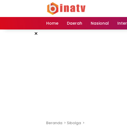
Langsung
ke
konten
Home
Daerah
Nasional
Inte
×
Beranda
Sibolga