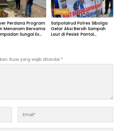
Sibolga
ber Perdana Program
Satpolairud Polres Sibolga
n Menanam Bersama
Gelar Aksi Bersih Sampah
empadan Sungai Ex
Laut di Pesisir Pantai
Pendaratan Sarudik
kan.
Ruas yang wajib ditandai
*