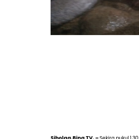
Sibolga,Bina TV, –
Sekira pukul 1.3