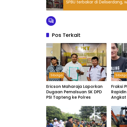
SPBU terbakar di Deliserdang,
Pos Terkait
Sibolga
Sibolg
Ericson Maharaja Laporkan
Fraksi P
Dugaan Pemalsuan SK DPD
Rapidin
PSI Tapteng ke Polres
Angkat 
Ketua 
Harus 
Hanya K