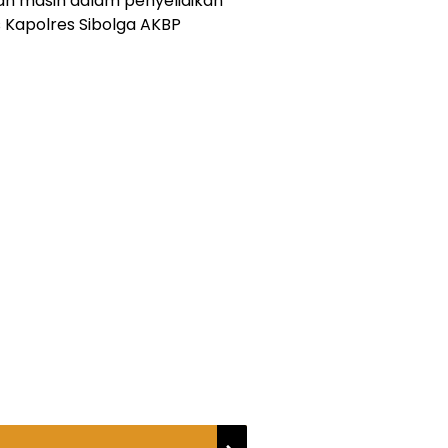
n masih dalam penyelidikan
s Kapolres Sibolga AKBP