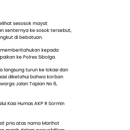
elihat sesosok mayat
n senternya ke sosok tersebut,
ngkut di bebatuan.
ung memberitahukan kepada
aikan ke Polres Sibolga.
ga langsung turun ke lokasi dan
uasi diketahui bahwa korban
warga Jalan Tapian No 6,
lui Kasi Humas AKP R Sormin
at pria atas nama Marihot