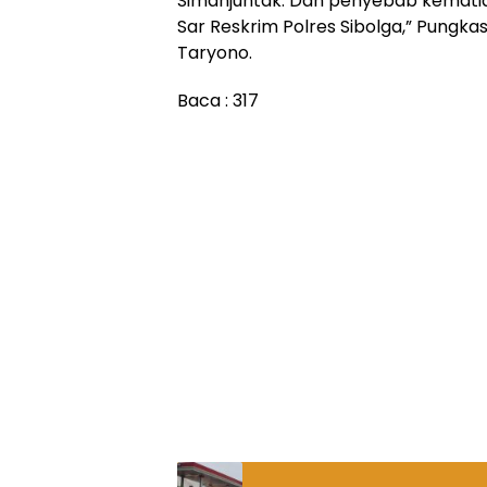
Simanjuntak. Dan penyebab kematia
Sar Reskrim Polres Sibolga,” Pungka
Taryono.
Baca :
317