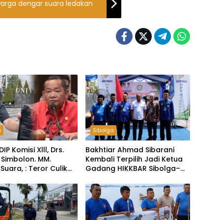
 warga dengar suara ledakan
a
Sibolga
DIP Komisi Xlll, Drs.
Bakhtiar Ahmad Sibarani
 Simbolon. MM.
Kembali Terpilih Jadi Ketua
Suara, : Teror Culik
Gadang HIKKBAR Sibolga–
BEM UGM, Negara
Tapteng
Ungkap Tak Cukup
larifikasi