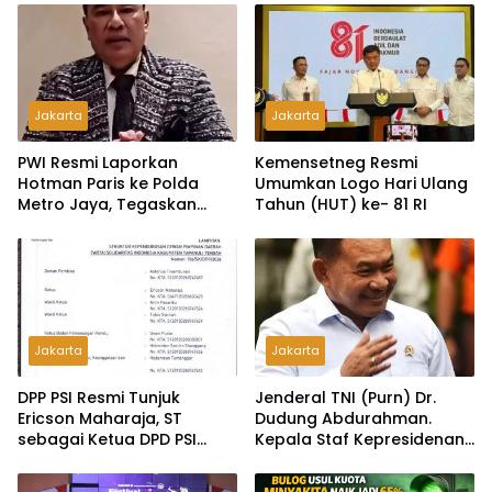
Jakarta
Jakarta
PWI Resmi Laporkan
Kemensetneg Resmi
Hotman Paris ke Polda
Umumkan Logo Hari Ulang
Metro Jaya, Tegaskan
Tahun (HUT) ke- 81 RI
Komitmen Melindungi
Martabat Wartawan
Jakarta
Jakarta
DPP PSI Resmi Tunjuk
Jenderal TNI (Purn) Dr.
Ericson Maharaja, ST
Dudung Abdurahman.
sebagai Ketua DPD PSI
Kepala Staf Kepresidenan
Tapanuli Tengah
Ultimatum Pelaksanaan
MBG: Tak Sesuai Aturan di