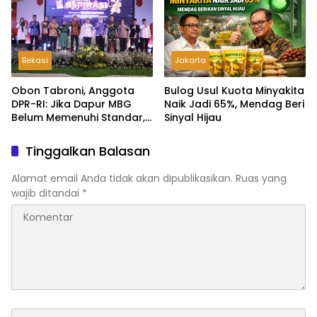
Lapangan, Akan Dibabat
Bekasi
Jakarta
Obon Tabroni, Anggota
Bulog Usul Kuota Minyakita
DPR-RI: Jika Dapur MBG
Naik Jadi 65%, Mendag Beri
Belum Memenuhi Standar,
Sinyal Hijau
Segera Laporkan dan Akan
Ditutup
Tinggalkan Balasan
Alamat email Anda tidak akan dipublikasikan.
Ruas yang
wajib ditandai
*