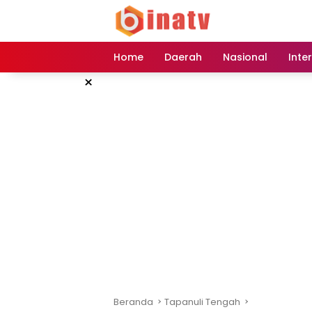
Langsung
ke
konten
Home
Daerah
Nasional
Inte
×
Beranda
Tapanuli Tengah