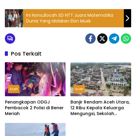
Ini Nono,Bocah SD NTT Juara Matematika
Dunia Yang Idolakan Elon Musk
Pos Terkait
Aceh
Aceh
Banjir Rendam Aceh Utara,
Penangkapan ODGJ
12 Ribu Kepala Keluarga
Pembacok 2 Polisi di Bener
Mengungsi, Sekolah
Meriah
Diliburkan