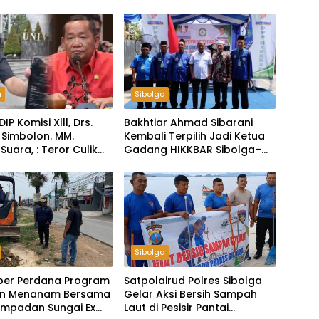
a
Sibolga
DIP Komisi Xlll, Drs.
Bakhtiar Ahmad Sibarani
 Simbolon. MM.
Kembali Terpilih Jadi Ketua
Suara, : Teror Culik
Gadang HIKKBAR Sibolga–
BEM UGM, Negara
Tapteng
Ungkap Tak Cukup
larifikasi
Sibolga
ber Perdana Program
Satpolairud Polres Sibolga
n Menanam Bersama
Gelar Aksi Bersih Sampah
empadan Sungai Ex
Laut di Pesisir Pantai