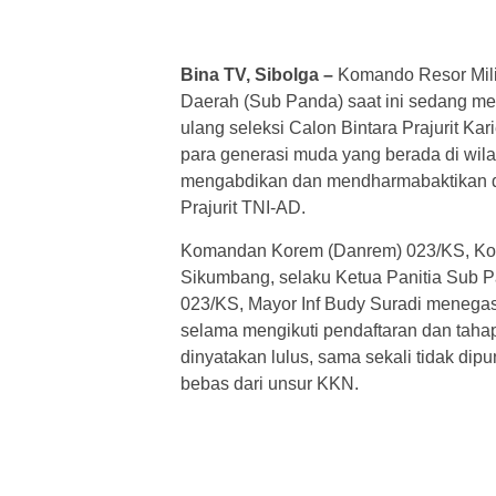
Bina TV, Sibolga –
Komando Resor Mili
Daerah (Sub Panda) saat ini sedang me
ulang seleksi Calon Bintara Prajurit K
para generasi muda yang berada di wil
mengabdikan dan mendharmabaktikan d
Prajurit TNI-AD.
Komandan Korem (Danrem) 023/KS, Kolo
Sikumbang, selaku Ketua Panitia Sub P
023/KS, Mayor Inf Budy Suradi menegas
selama mengikuti pendaftaran dan taha
dinyatakan lulus, sama sekali tidak dipu
bebas dari unsur KKN.