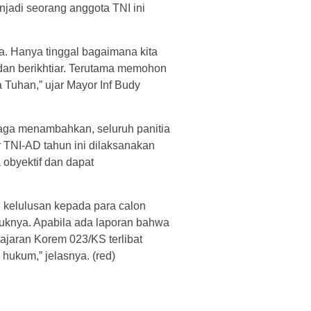
jadi seorang anggota TNI ini
. Hanya tinggal bagaimana kita
 dan berikhtiar. Terutama memohon
a Tuhan,” ujar Mayor Inf Budy
ga menambahkan, seluruh panitia
r TNI-AD tahun ini dilaksanakan
 obyektif dan dapat
 kelulusan kepada para calon
uknya. Apabila ada laporan bahwa
jajaran Korem 023/KS terlibat
hukum,” jelasnya. (red)