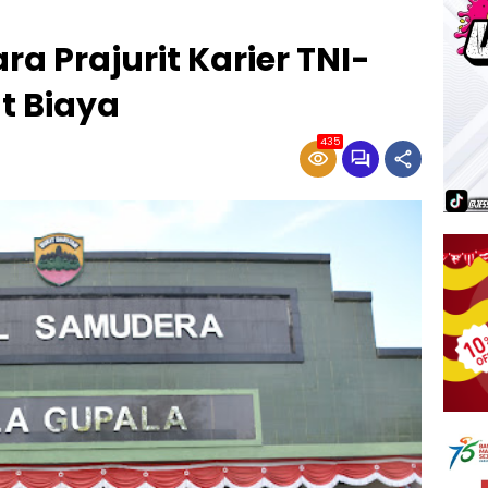
a Prajurit Karier TNI-
t Biaya
435