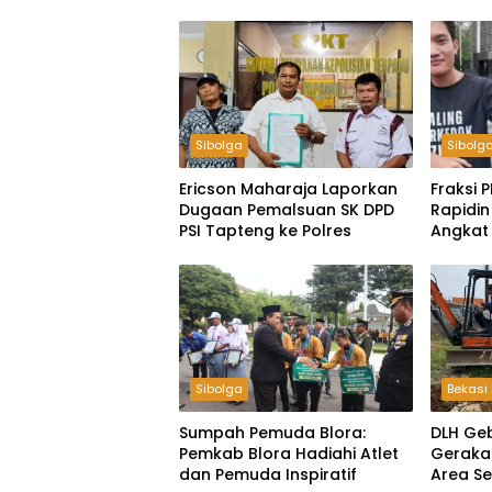
Sibolga
Sibolg
Ericson Maharaja Laporkan
Fraksi P
Dugaan Pemalsuan SK DPD
Rapidin
PSI Tapteng ke Polres
Angkat 
Ketua 
Harus 
Hanya K
Sibolga
Bekasi
Sumpah Pemuda Blora:
DLH Ge
Pemkab Blora Hadiahi Atlet
Geraka
dan Pemuda Inspiratif
Area S