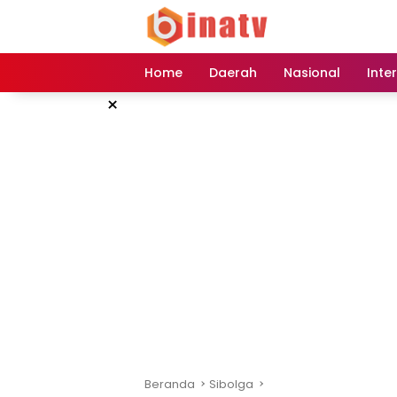
Langsung
ke
konten
Home
Daerah
Nasional
Inte
×
Beranda
Sibolga