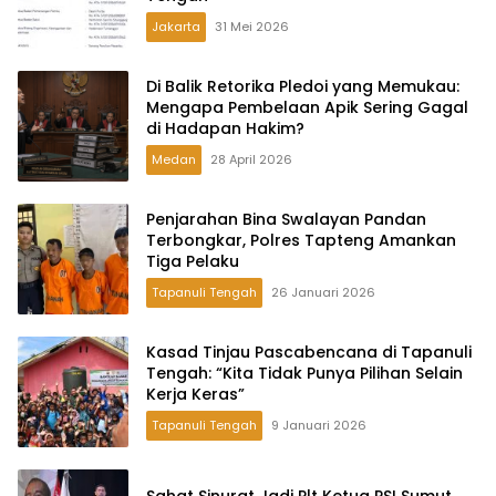
Jakarta
31 Mei 2026
Di Balik Retorika Pledoi yang Memukau:
Mengapa Pembelaan Apik Sering Gagal
di Hadapan Hakim?
Medan
28 April 2026
Penjarahan Bina Swalayan Pandan
Terbongkar, Polres Tapteng Amankan
Tiga Pelaku
Tapanuli Tengah
26 Januari 2026
Kasad Tinjau Pascabencana di Tapanuli
Tengah: “Kita Tidak Punya Pilihan Selain
Kerja Keras”
Tapanuli Tengah
9 Januari 2026
Sahat Sinurat Jadi Plt Ketua PSI Sumut