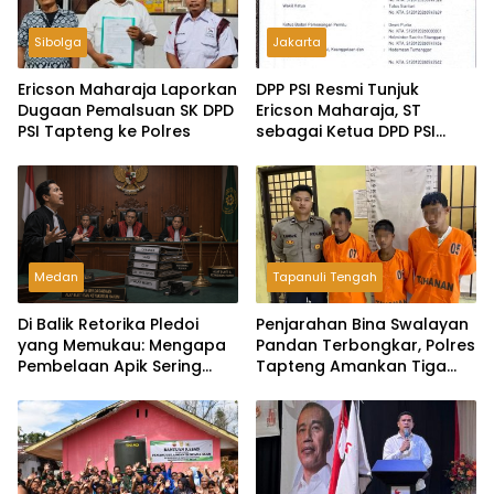
Sibolga
Jakarta
Ericson Maharaja Laporkan
DPP PSI Resmi Tunjuk
Dugaan Pemalsuan SK DPD
Ericson Maharaja, ST
PSI Tapteng ke Polres
sebagai Ketua DPD PSI
Tapanuli Tengah
Medan
Tapanuli Tengah
Di Balik Retorika Pledoi
Penjarahan Bina Swalayan
yang Memukau: Mengapa
Pandan Terbongkar, Polres
Pembelaan Apik Sering
Tapteng Amankan Tiga
Gagal di Hadapan Hakim?
Pelaku