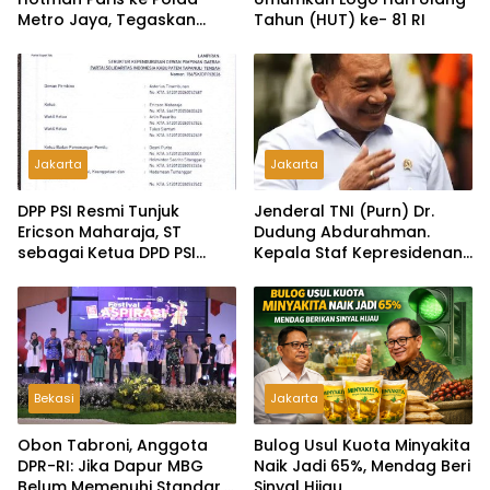
Metro Jaya, Tegaskan
Tahun (HUT) ke- 81 RI
Komitmen Melindungi
Martabat Wartawan
Jakarta
Jakarta
DPP PSI Resmi Tunjuk
Jenderal TNI (Purn) Dr.
Ericson Maharaja, ST
Dudung Abdurahman.
sebagai Ketua DPD PSI
Kepala Staf Kepresidenan
Tapanuli Tengah
Ultimatum Pelaksanaan
MBG: Tak Sesuai Aturan di
Lapangan, Akan Dibabat
Bekasi
Jakarta
Obon Tabroni, Anggota
Bulog Usul Kuota Minyakita
DPR-RI: Jika Dapur MBG
Naik Jadi 65%, Mendag Beri
Belum Memenuhi Standar,
Sinyal Hijau