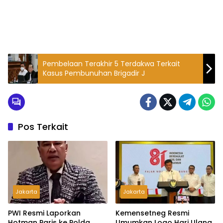
Pembelaan Terakhir 5 Terdakwa Terkait
Kasus Pembunuhan Brigadir J
Pos Terkait
Jakarta
Jakarta
PWI Resmi Laporkan
Kemensetneg Resmi
Hotman Paris ke Polda
Umumkan Logo Hari Ulang