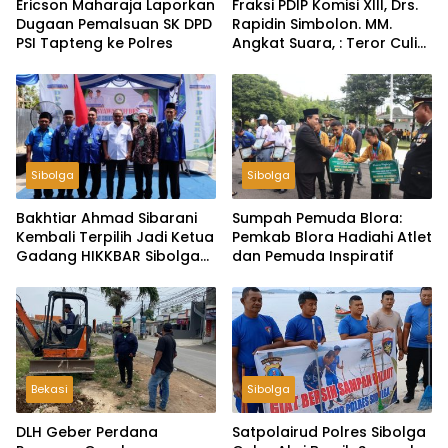
Ericson Maharaja Laporkan
Fraksi PDIP Komisi Xlll, Drs.
Dugaan Pemalsuan SK DPD
Rapidin Simbolon. MM.
PSI Tapteng ke Polres
Angkat Suara, : Teror Culik
Ketua BEM UGM, Negara
Harus Ungkap Tak Cukup
Hanya Klarifikasi
Sibolga
Sibolga
Bakhtiar Ahmad Sibarani
Sumpah Pemuda Blora:
Kembali Terpilih Jadi Ketua
Pemkab Blora Hadiahi Atlet
Gadang HIKKBAR Sibolga–
dan Pemuda Inspiratif
Tapteng
Bekasi
Sibolga
DLH Geber Perdana
Satpolairud Polres Sibolga