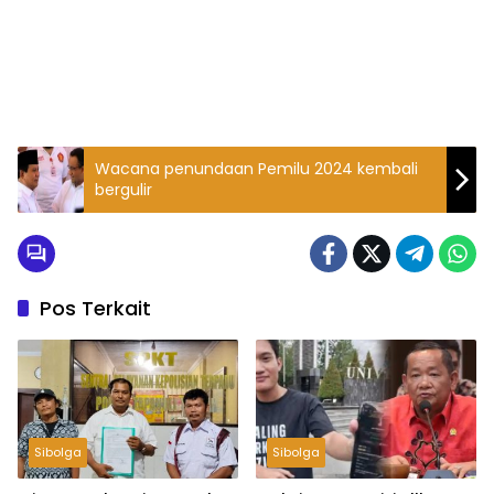
Wacana penundaan Pemilu 2024 kembali
bergulir
Pos Terkait
Sibolga
Sibolga