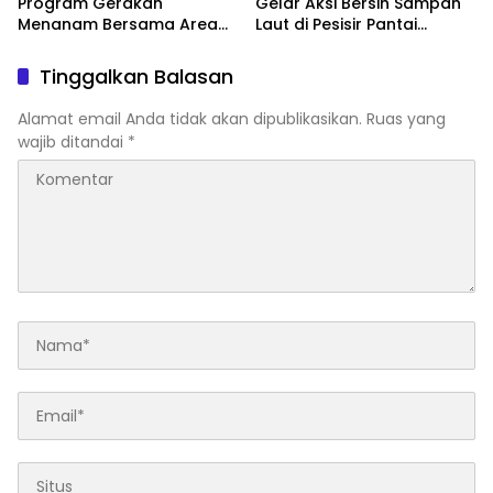
Program Gerakan
Gelar Aksi Bersih Sampah
Menanam Bersama Area
Laut di Pesisir Pantai
Sempadan Sungai Ex Bangli
Pendaratan Sarudik
Tinggalkan Balasan
Alamat email Anda tidak akan dipublikasikan.
Ruas yang
wajib ditandai
*