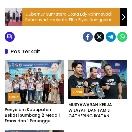
Gubernur Sumatera Utara Edy Rahmayadi
Rahmayadi melantik Elfin Elyas Nainggolan
sebagai Penjabat (Pj) Bupati Tapanuli
Tengah menggantikan Yetty Sembiring.
Pos Terkait
Garut
Garut
MUSYAWARAH KERJA
Penyelam Kabupaten
WILAYAH DAN FAMILI
Bekasi Sumbang 2 Medali
GATHERING IKATAN
Emas dan 1 Perunggu
WARTAWAN ONLINE JAWA
BARAT