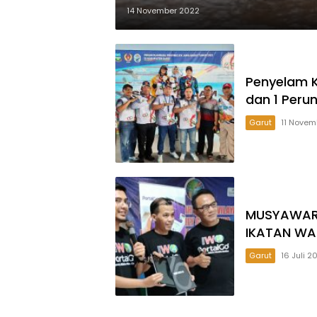
14 November 2022
Penyelam 
dan 1 Peru
Garut
11 Novem
MUSYAWARA
IKATAN WA
Garut
16 Juli 2