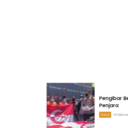
Pengibar B
Penjara
Garut
4 Februa