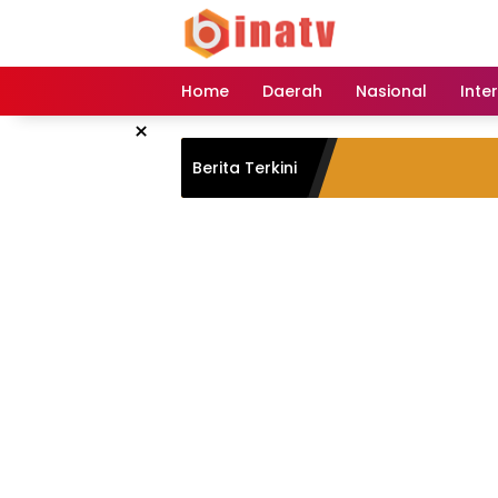
Langsung
ke
konten
Home
Daerah
Nasional
Inte
×
Berita Terkini