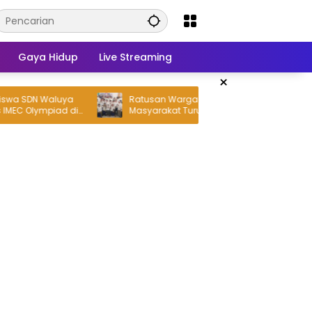
Gaya Hidup
Live Streaming
×
Waluya
Ratusan Warga Bersama Puluhan Tokoh
mpiad di
Masyarakat Turut Serta Daftarkan Pipit
Sebagai Bakal Calon Kepala Desa
Lambangsari