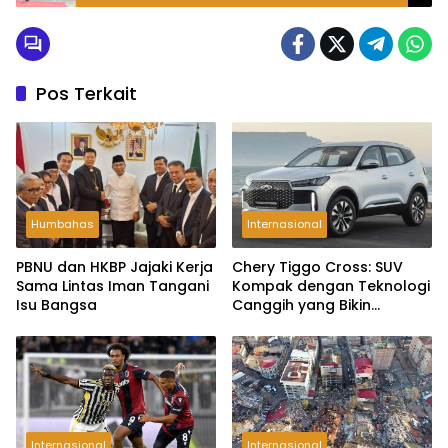
Pandan
Pos Terkait
Humbahas
Internasional
PBNU dan HKBP Jajaki Kerja
Chery Tiggo Cross: SUV
Sama Lintas Iman Tangani
Kompak dengan Teknologi
Isu Bangsa
Canggih yang Bikin
Nyaman di Jalanan Padat
Internasional
Internasional