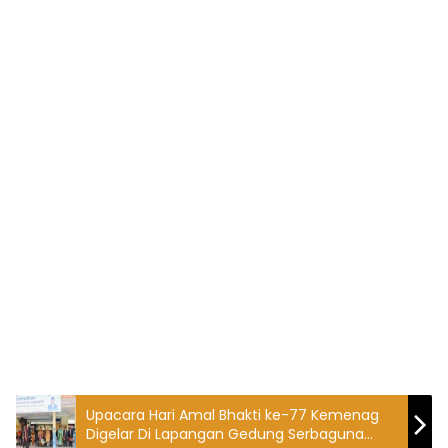
Upacara Hari Amal Bhakti ke-77 Kemenag
Digelar Di Lapangan Gedung Serbaguna