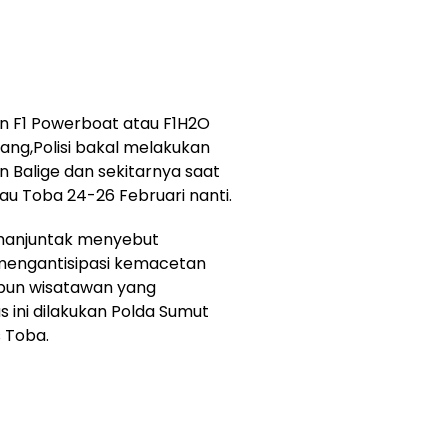
an F1 Powerboat atau F1H2O
ng,Polisi bakal melakukan
n Balige dan sekitarnya saat
u Toba 24-26 Februari nanti.
imanjuntak menyebut
k mengantisipasi kemacetan
pun wisatawan yang
s ini dilakukan Polda Sumut
 Toba.