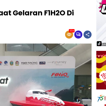
Saat Gelaran F1H2O Di
334