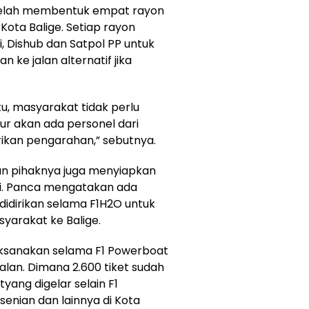
telah membentuk empat rayon
 Kota Balige. Setiap rayon
ri, Dishub dan Satpol PP untuk
e jalan alternatif jika
itu, masyarakat tidak perlu
alur akan ada personel dari
ikan pengarahan,” sebutnya.
an pihaknya juga menyiapkan
i. Panca mengatakan ada
idirikan selama F1H2O untuk
arakat ke Balige.
aksanakan selama F1 Powerboat
alan. Dimana 2.600 tiket sudah
tyang digelar selain F1
enian dan lainnya di Kota