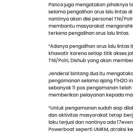
Panca juga mengatakan pihaknya 
selama pengalihan arus lalu lintas di
nantinya akan diisi personel TNI/Pol
membantu masyarakat mengarahkan k
terkena pengalihan arus lalu lintas.
“Adanya pengalihan arus lalu lintas 
khawatir karena setiap titik akses j
TNI/Polri, Dishub yang akan member
Jenderal bintang dua itu mengatak
pengamanan selama ajang F1H2O in
sebanyak 11 pos pengamanan telah d
memberikan pelayanan kepada masy
“Untuk pengamanan sudah siap dil
dan aktivitas masyarakat tetap berj
laku terjual dan nantinya ada 17even
Powerboat seperti UMKM, atraksi kes