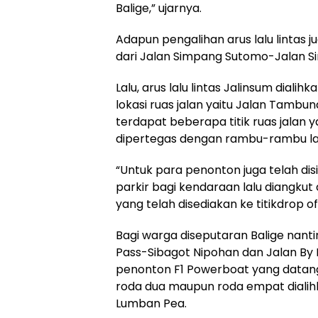
Balige,” ujarnya.
Adapun pengalihan arus lalu lintas j
dari Jalan Simpang Sutomo-Jalan 
Lalu, arus lalu lintas Jalinsum diali
lokasi ruas jalan yaitu Jalan Tambu
terdapat beberapa titik ruas jalan y
dipertegas dengan rambu-rambu lalu
“Untuk para penonton juga telah d
parkir bagi kendaraan lalu diangk
yang telah disediakan ke titikdrop off
Bagi warga diseputaran Balige nanti
Pass-Sibagot Nipohan dan Jalan By
penonton F1 Powerboat yang datan
roda dua maupun roda empat dialih
Lumban Pea.