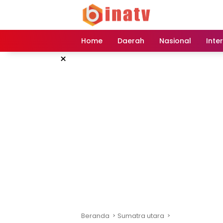
Langsung
ke
konten
Home
Daerah
Nasional
Inte
×
Beranda
Sumatra utara