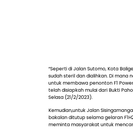
“Seperti di Jalan Sutomo, Kota Balig
sudah steril dan dialihkan. Di mana n
untuk membawa penonton F1 Powerbo
telah disiapkah mulai dari Bukti Pah
Selasa (21/2/2023).
Kemudian,untuk Jalan Sisingamangar
bakalan ditutup selama gelaran F1H2
meminta masyarakat untuk mencari j