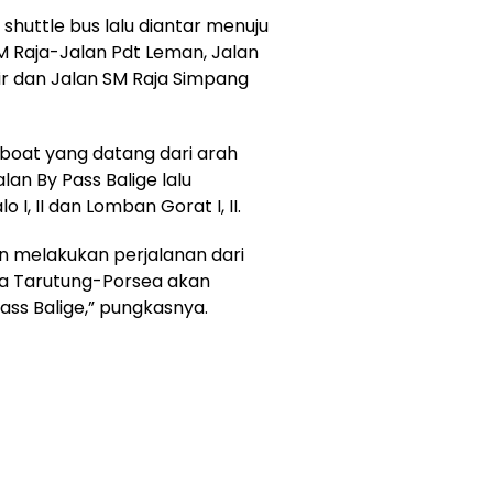
huttle bus lalu diantar menuju
 SM Raja-Jalan Pdt Leman, Jalan
r dan Jalan SM Raja Simpang
boat yang datang dari arah
an By Pass Balige lalu
 I, II dan Lomban Gorat I, II.
in melakukan perjalanan dari
a Tarutung-Porsea akan
Pass Balige,” pungkasnya.