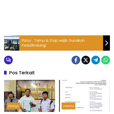
Patur : Tamu & Stap wajib Gunakan
Pedulilindungi
Pos Terkait
Sibolga
Jakarta