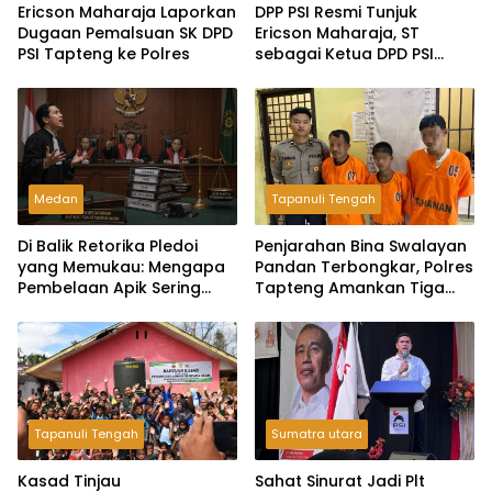
Ericson Maharaja Laporkan
DPP PSI Resmi Tunjuk
Dugaan Pemalsuan SK DPD
Ericson Maharaja, ST
PSI Tapteng ke Polres
sebagai Ketua DPD PSI
Tapanuli Tengah
Medan
Tapanuli Tengah
Di Balik Retorika Pledoi
Penjarahan Bina Swalayan
yang Memukau: Mengapa
Pandan Terbongkar, Polres
Pembelaan Apik Sering
Tapteng Amankan Tiga
Gagal di Hadapan Hakim?
Pelaku
Tapanuli Tengah
Sumatra utara
Kasad Tinjau
Sahat Sinurat Jadi Plt