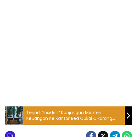
Terjadi “Insiden” Kunjungan Menteri
Keuangan Ke Kantor Bea Cukai Cikarang
Adhitya Humas ; Wartawan Bekasi Dilarang
Meliput, “Khusus” Media Internal
Kementerian