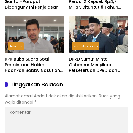
Siantar-Parapat
Peras 12 Kepsek Rp4,7
Dibangun? Ini Penjelasan
Miliar, Dituntut 8 Tahun
Pemprov Sumut”
penjara
Jakarta
Sumatra utara
KPK Buka Suara Soal
DPRD Sumut Minta
Permintaan Hakim
Gubernur Menyikapi
Hadirkan Bobby Nasution
Perseteruan DPRD dan
di Sidang Kasus Korupsi
Bupati Tapteng, Bobby :
Proyek Jalan Sumut
Nanti Kita Cari Solusinya
Tinggalkan Balasan
Alamat email Anda tidak akan dipublikasikan.
Ruas yang
wajib ditandai
*