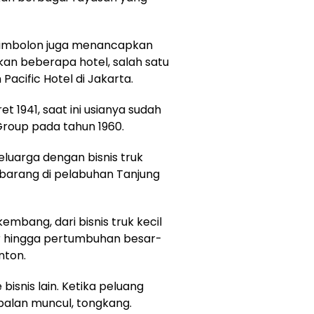
d Simbolon juga menancapkan
kan beberapa hotel, salah satu
Pacific Hotel di Jakarta.
t 1941, saat ini usianya sudah
Group pada tahun 1960.
eluarga dengan bisnis truk
barang di pelabuhan Tanjung
embang, dari bisnis truk kecil
r hingga pertumbuhan besar-
nton.
bisnis lain. Ketika peluang
apalan muncul, tongkang.