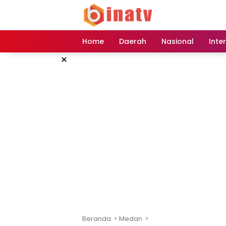
Langsung
ke
konten
Home
Daerah
Nasional
Inte
×
Beranda
Medan