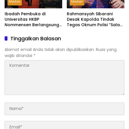
Medan
Medan
Ibadah Pembuka di
Rahmansyah Sibarani
Universitas HKBP
Desak Kapolda Tindak
Nommensen Berlangsung
Tegas Oknum Polisi “Salah
Khidmat, Dihadiri Ketua
Tangkap” Ketua NasDem
Yayasan dan Pimpinan
Sumut
Tinggalkan Balasan
Kampus
Alamat email Anda tidak akan dipublikasikan.
Ruas yang
wajib ditandai
*