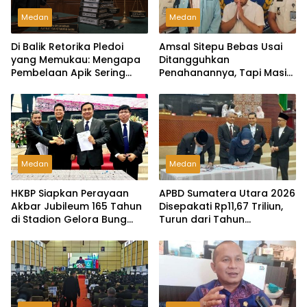
Medan
Medan
Di Balik Retorika Pledoi
Amsal Sitepu Bebas Usai
yang Memukau: Mengapa
Ditangguhkan
Pembelaan Apik Sering
Penahanannya, Tapi Masih
Gagal di Hadapan Hakim?
Nunggu ….
Medan
Medan
HKBP Siapkan Perayaan
APBD Sumatera Utara 2026
Akbar Jubileum 165 Tahun
Disepakati Rp11,67 Triliun,
di Stadion Gelora Bung
Turun dari Tahun
Karno Jakarta
Sebelumnya”