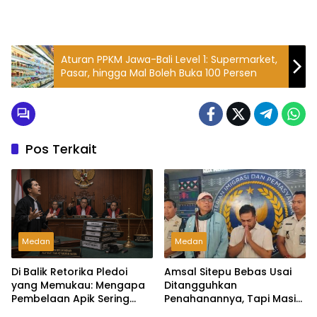
Aturan PPKM Jawa-Bali Level 1: Supermarket,
Pasar, hingga Mal Boleh Buka 100 Persen
Pos Terkait
Medan
Medan
Di Balik Retorika Pledoi
Amsal Sitepu Bebas Usai
yang Memukau: Mengapa
Ditangguhkan
Pembelaan Apik Sering
Penahanannya, Tapi Masih
Gagal di Hadapan Hakim?
Nunggu ….