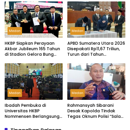
Medan
Medan
HKBP Siapkan Perayaan
APBD Sumatera Utara 2026
Akbar Jubileum 165 Tahun
Disepakati Rp11,67 Triliun,
di Stadion Gelora Bung
Turun dari Tahun
Karno Jakarta
Sebelumnya”
Medan
Medan
Ibadah Pembuka di
Rahmansyah Sibarani
Universitas HKBP
Desak Kapolda Tindak
Nommensen Berlangsung
Tegas Oknum Polisi “Salah
Khidmat, Dihadiri Ketua
Tangkap” Ketua NasDem
Yayasan dan Pimpinan
Sumut