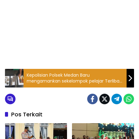
Kepolisian Polsek Medan Baru
mengamankan sekelompok pelajar Terlibat
Perkelahian
Pos Terkait