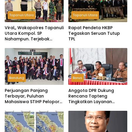
Tapanuli Utara
Tapanuli Utara
Viral,, Wakapolres Tapanuli
Rapat Pendeta HKBP
Utara Kompol. SP
Tegaskan Seruan Tutup
Nahampun. Terjebak
TPL
Diantara Lumpur dan
Material, Akhirnya
Bermalam Bersama Warga
Bandung
Barus
Perjuangan Panjang
Anggota DPR Dukung
Terbayar, Puluhan
Rencana Tapteng
Mahasiswa STIHP Pelopor
Tingkatkan Layanan
Bangsa Akhirnya Lulus
Kesehatan dan Jadi Pusat
Skripsi
Rekrutmen TKI