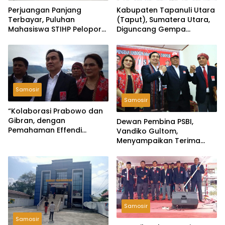
Perjuangan Panjang
Kabupaten Tapanuli Utara
Terbayar, Puluhan
(Taput), Sumatera Utara,
Mahasiswa STIHP Pelopor
Diguncang Gempa
Bangsa Akhirnya Lulus
Tektonik Bermagnitudo 5,5
Skripsi
Samosir
Samosir
“Kolaborasi Prabowo dan
Gibran, dengan
Dewan Pembina PSBI,
Pemahaman Effendi
Vandiko Gultom,
Simbolon: Dinamika Politik
Menyampaikan Terima
yang Dipandu oleh Mereka
Kasih atas Kepercayaan
yang Bertanggung Jawab”
kepada Bere
Samosir
Samosir