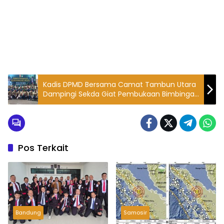
Kadis DPMD Bersama Camat Tambun Utara
Dampingi Sekda Giat Pembukaan Bimbingan
Teknis Peningkatan Wawasan Kebangsaan
& Bela Negara Tahun Anggaran 2023
Pos Terkait
Bandung
Samosir