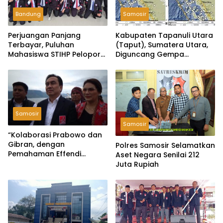
Bandung
Samosir
Perjuangan Panjang
Kabupaten Tapanuli Utara
Terbayar, Puluhan
(Taput), Sumatera Utara,
Mahasiswa STIHP Pelopor
Diguncang Gempa
Bangsa Akhirnya Lulus
Tektonik Bermagnitudo 5,5
Skripsi
Samosir
Samosir
“Kolaborasi Prabowo dan
Gibran, dengan
Polres Samosir Selamatkan
Pemahaman Effendi
Aset Negara Senilai 212
Simbolon: Dinamika Politik
Juta Rupiah
yang Dipandu oleh Mereka
yang Bertanggung Jawab”