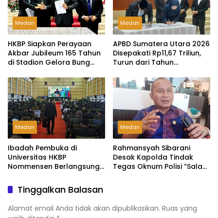
Medan
Medan
HKBP Siapkan Perayaan
APBD Sumatera Utara 2026
Akbar Jubileum 165 Tahun
Disepakati Rp11,67 Triliun,
di Stadion Gelora Bung
Turun dari Tahun
Karno Jakarta
Sebelumnya”
Medan
Medan
Ibadah Pembuka di
Rahmansyah Sibarani
Universitas HKBP
Desak Kapolda Tindak
Nommensen Berlangsung
Tegas Oknum Polisi “Salah
Khidmat, Dihadiri Ketua
Tangkap” Ketua NasDem
Yayasan dan Pimpinan
Sumut
Tinggalkan Balasan
Kampus
Alamat email Anda tidak akan dipublikasikan.
Ruas yang