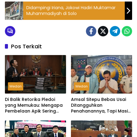
Didampingi Iriana, Jokowi Hadiri Muktamar
Muhammadiyah di Solo
Pos Terkait
Medan
Medan
Di Balik Retorika Pledoi
Amsal Sitepu Bebas Usai
yang Memukau: Mengapa
Ditangguhkan
Pembelaan Apik Sering
Penahanannya, Tapi Masih
Gagal di Hadapan Hakim?
Nunggu ….